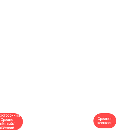
хсторонний
Средняя
Средне
жесткость
жёсткий/
Жёсткий