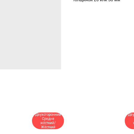
Двухсторонний
Дву
Средне
жёсткий/
Жёсткий