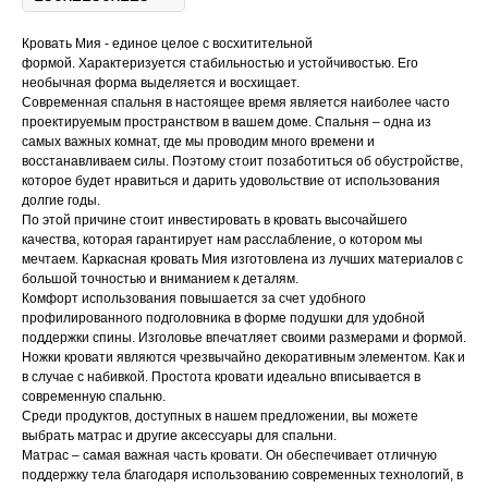
Кровать Мия - единое целое с восхитительной
формой. Характеризуется стабильностью и устойчивостью. Его
необычная форма выделяется и восхищает.
Современная спальня в настоящее время является наиболее часто
проектируемым пространством в вашем доме. Спальня – одна из
самых важных комнат, где мы проводим много времени и
восстанавливаем силы. Поэтому стоит позаботиться об обустройстве,
которое будет нравиться и дарить удовольствие от использования
долгие годы.
По этой причине стоит инвестировать в кровать высочайшего
качества, которая гарантирует нам расслабление, о котором мы
мечтаем. Каркасная кровать Мия изготовлена ​​из лучших материалов с
большой точностью и вниманием к деталям.
Комфорт использования повышается за счет удобного
профилированного подголовника в форме подушки для удобной
поддержки спины. Изголовье впечатляет своими размерами и формой.
Ножки кровати являются чрезвычайно декоративным элементом. Как и
в случае с набивкой. Простота кровати идеально вписывается в
современную спальню.
Среди продуктов, доступных в нашем предложении, вы можете
выбрать матрас и другие аксессуары для спальни.
Матрас – самая важная часть кровати. Он обеспечивает отличную
поддержку тела благодаря использованию современных технологий, в